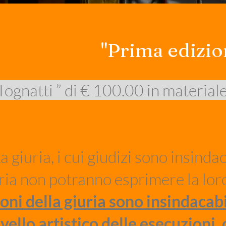
"Prima edizio
gnatti ” di € 100.00 in materiale d
a giuria, i cui giudizi sono insinda
ria non potranno esprimere la loro 
sioni della giuria sono insindacab
ivello artistico delle esecuzioni