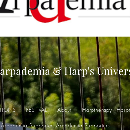
arpademia & Harp's Univer
TIONS
FESTIVAL
About
Harptherapy - Harpt
Arpademia Supporters-Arpademia Supporters