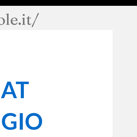
le.it/
i AT
GGIO