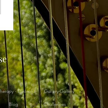
se
herapy - Eleonora
Gallery-Gallery
Blog
Challenges